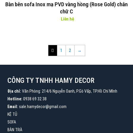
Bàn bên sofa Inox mạ PVD vàng hồng (Rose Gold) chân
chữ C
Liên hệ
1
2
→
CÔNG TY TNHH HAMY DECOR
Địa chỉ:
Văn Phòng: 214/6 Nguyễn Oanh, P.Gò Vấp, TP.Hồ Chí MInh
Hotline:
0938 69 32 38
Email:
sale.hamydecor@gmail.com
KỆ TỦ
SOFA
BÀN TRÀ