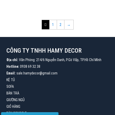
1
2
→
CÔNG TY TNHH HAMY DECOR
Địa chỉ:
Văn Phòng: 214/6 Nguyễn Oanh, P.Gò Vấp, TP.Hồ Chí MInh
Hotline:
0938 69 32 38
Email:
sale.hamydecor@gmail.com
KỆ TỦ
SOFA
BÀN TRÀ
GIƯỜNG NGỦ
GIỎ HÀNG
BÀN CONSOLE