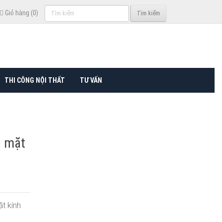
Tìm
Giỏ hàng (0)
Tìm kiếm
kiếm
THI CÔNG NỘI THẤT
TƯ VẤN
D mặt
t kính