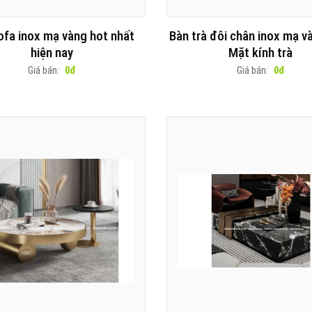
ofa inox mạ vàng hot nhất
Bàn trà đôi chân inox mạ 
hiện nay
Mặt kính trà
Giá bán:
0đ
Giá bán:
0đ