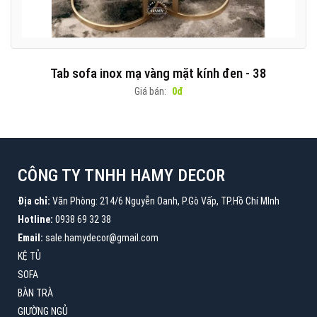
Tab sofa inox mạ vàng mặt kính đen - 38
Giá bán:
0đ
CÔNG TY TNHH HAMY DECOR
Địa chỉ:
Văn Phòng: 214/6 Nguyễn Oanh, P.Gò Vấp, TP.Hồ Chí MInh
Hotline:
0938 69 32 38
Email:
sale.hamydecor@gmail.com
KỆ TỦ
SOFA
BÀN TRÀ
GIƯỜNG NGỦ