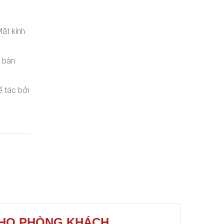
ặt kính
 bàn
 tác bởi
CHO PHÒNG KHÁCH