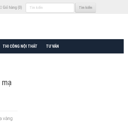
Tìm
Giỏ hàng (0)
Tìm kiếm
kiếm
THI CÔNG NỘI THẤT
TƯ VẤN
x mạ
mạ vàng