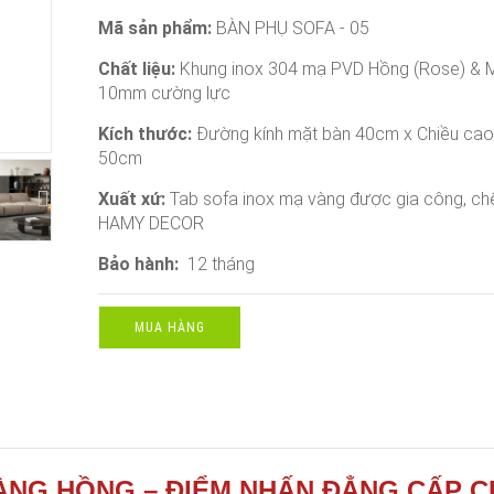
Mã sản phẩm:
BÀN PHỤ SOFA - 05
Chất liệu:
Khung inox 304 mạ PVD Hồng (Rose) & M
10mm cường lực
Kích thước:
Đường kính mặt bàn 40cm x Chiều cao
50cm
Xuất xứ:
Tab sofa inox mạ vàng được gia công, chế
HAMY DECOR
Bảo hành:
12 tháng
MUA HÀNG
VÀNG HỒNG – ĐIỂM NHẤN ĐẲNG CẤP 