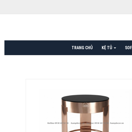
TRANG CHỦ
KỆ TỦ
SO