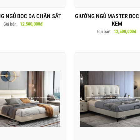
G NGỦ BỌC DA CHÂN SẮT
GIƯỜNG NGỦ MASTER BỌC
KEM
Giá bán:
12,500,000đ
Giá bán:
12,500,000đ