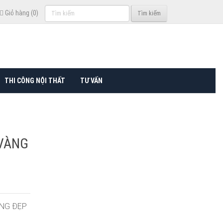
Tìm
Giỏ hàng (0)
Tìm kiếm
kiếm
THI CÔNG NỘI THẤT
TƯ VẤN
 VÀNG
ÀNG ĐẸP