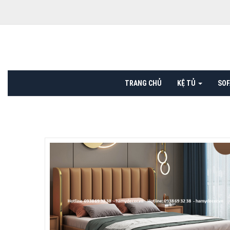
TRANG CHỦ
KỆ TỦ
SO