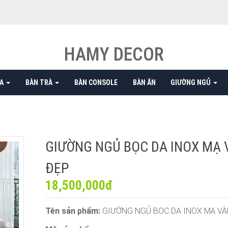
HAMY DECOR
FA
BÀN TRÀ
BÀN CONSOLE
BÀN ĂN
GIƯỜNG NGỦ
GIƯỜNG NGỦ BỌC DA INOX MẠ
ĐẸP
18,500,000đ
Tên sản phẩm:
GIƯỜNG NGỦ BỌC DA INOX MẠ V