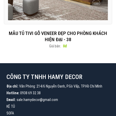
MẪU TỦ TIVI GỖ VENEER ĐẸP CHO PHÒNG KHÁCH
HIỆN ĐẠI - 38
Giá bán:
0đ
CÔNG TY TNHH HAMY DECOR
Địa chỉ:
Văn Phòng: 214/6 Nguyễn Oanh, P.Gò Vấp, TP.Hồ Chí MInh
Hotline:
0938 69 32 38
Email:
sale.hamydecor@gmail.com
KỆ TỦ
SOFA