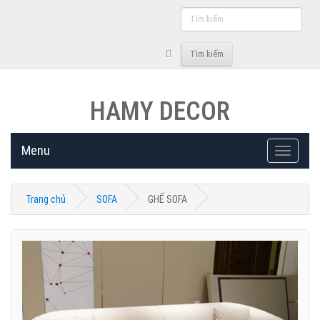
Tìm
kiếm
Tìm kiếm
HAMY DECOR
Menu
Toggle
navigati
Trang chủ
SOFA
GHẾ SOFA