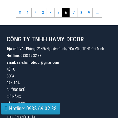
1
2
3
4
5
6
7
8
9
→
CÔNG TY TNHH HAMY DECOR
Địa chỉ:
Văn Phòng: 214/6 Nguyễn Oanh, P.Gò Vấp, TP.Hồ Chí MInh
Hotline:
0938 69 32 38
Email:
sale.hamydecor@gmail.com
KỆ TỦ
SOFA
BÀN TRÀ
GIƯỜNG NGỦ
GIỎ HÀNG
BÀN CONSOLE
Hotline: 0938 69 32 38
BÀN ĂN
THI CÔNG NỘI THẤT