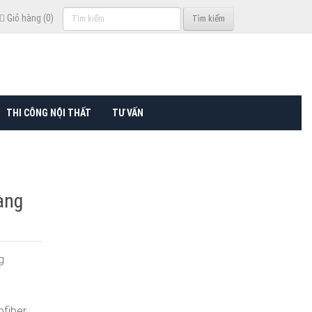
Tìm
Giỏ hàng (0)
Tìm kiếm
kiếm
THI CÔNG NỘI THẤT
TƯ VẤN
àng
g
fiber,