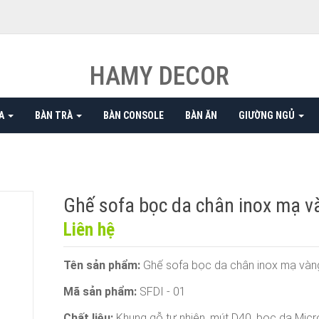
HAMY DECOR
A
BÀN TRÀ
BÀN CONSOLE
BÀN ĂN
GIƯỜNG NGỦ
Ghế sofa bọc da chân inox mạ v
Liên hệ
Tên sản phẩm:
Ghế sofa bọc da chân inox mạ vàn
Mã sản phẩm:
SFDI - 01
Chất liệu:
Khung gỗ tự nhiên, mút D40, bọc da Micro