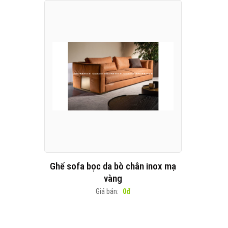
Ghế sofa bọc da bò chân inox mạ
vàng
Giá bán:
0đ